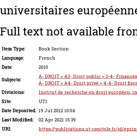
universitaires européenn
Full text not available fro
Item Type:
Book Section
Language:
French
Date:
2010
A- DROIT > A3- Droit public > 3-4- Finance
Subjects:
A- DROIT > A4- Droit privé > 4-4- Droit fisc
Divisions:
Institut de recherche en droit européen, i
Site:
UT1
Date Deposited:
19 Jul 2012 10:04
Last Modified:
02 Apr 2021 15:39
URI:
https://publications.ut-capitole.fr/id/eprin