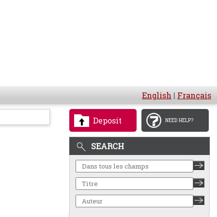
English
|
Français
Deposit
NEED HELP?
SEARCH