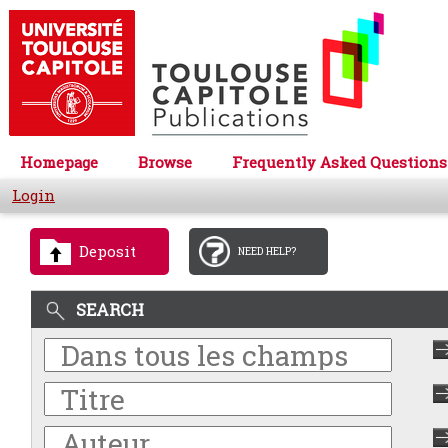
Homepage
Browse
Frequently Asked Questions
Login
Deposit
NEED HELP?
SEARCH