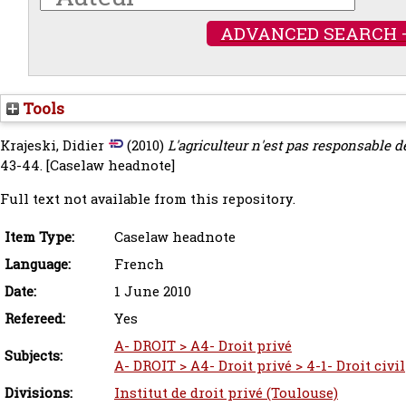
ADVANCED SEARCH 
Tools
Krajeski, Didier
(2010)
L'agriculteur n'est pas responsable d
43-44.
[Caselaw headnote]
Full text not available from this repository.
Item Type:
Caselaw headnote
Language:
French
Date:
1 June 2010
Refereed:
Yes
A- DROIT > A4- Droit privé
Subjects:
A- DROIT > A4- Droit privé > 4-1- Droit civil
Divisions:
Institut de droit privé (Toulouse)