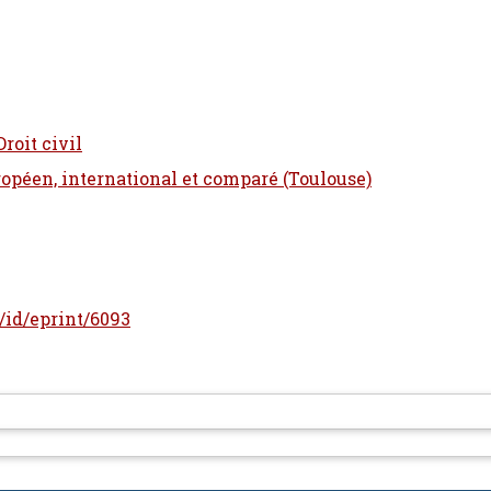
Droit civil
ropéen, international et comparé (Toulouse)
r/id/eprint/6093