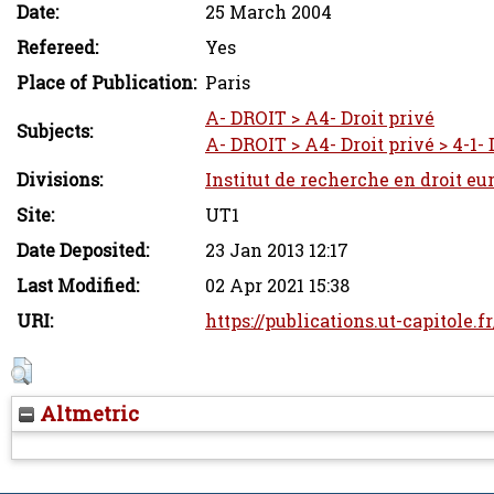
Date:
25 March 2004
Refereed:
Yes
Place of Publication:
Paris
A- DROIT > A4- Droit privé
Subjects:
A- DROIT > A4- Droit privé > 4-1- 
Divisions:
Institut de recherche en droit eu
Site:
UT1
Date Deposited:
23 Jan 2013 12:17
Last Modified:
02 Apr 2021 15:38
URI:
https://publications.ut-capitole.f
Altmetric