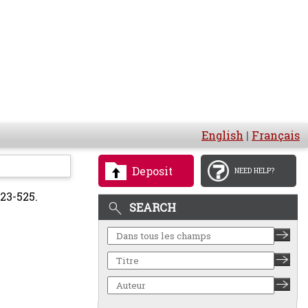
English
|
Français
Deposit
NEED HELP?
523-525.
SEARCH