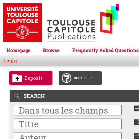
Homepage
Browse
Frequently Asked Questions
Login
Deposit
NEED HELP?
SEARCH