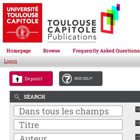
Homepage
Browse
Frequently Asked Questions
Login
Deposit
NEED HELP?
SEARCH