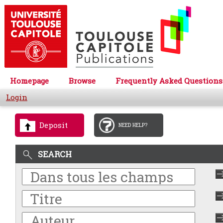
Homepage
Browse
Frequently Asked Questions
Login
Deposit
NEED HELP?
SEARCH