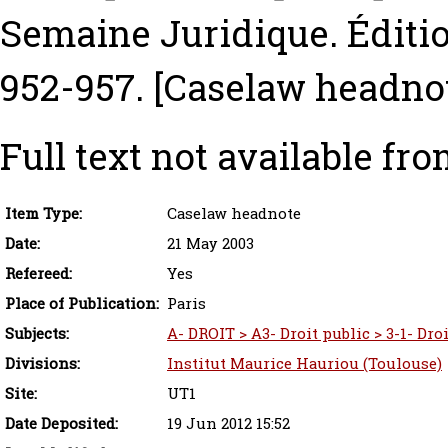
Semaine Juridique. Édition
952-957.
[Caselaw headno
Full text not available fro
Item Type:
Caselaw headnote
Date:
21 May 2003
Refereed:
Yes
Place of Publication:
Paris
Subjects:
A- DROIT > A3- Droit public > 3-1- Dro
Divisions:
Institut Maurice Hauriou (Toulouse)
Site:
UT1
Date Deposited:
19 Jun 2012 15:52