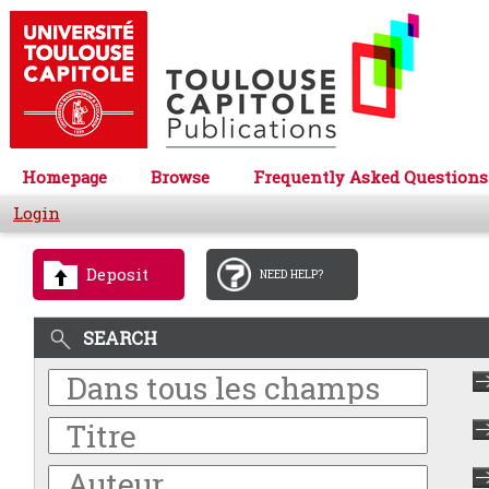
Homepage
Browse
Frequently Asked Questions
Login
Deposit
NEED HELP?
SEARCH