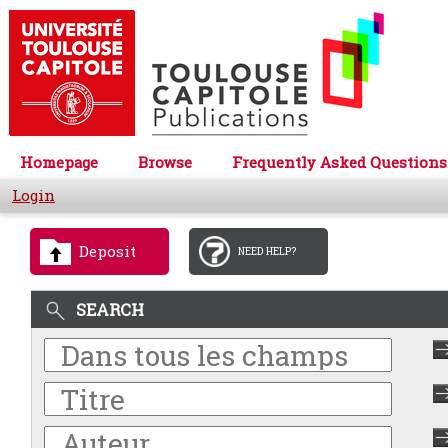
Homepage
Browse
Frequently Asked Questions
Login
Deposit
NEED HELP?
SEARCH