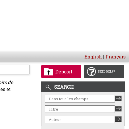
English
|
Français
Deposit
NEED HELP?
oits de
SEARCH
es et