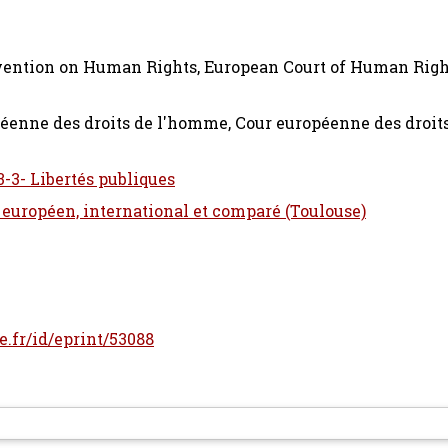
nvention on Human Rights, European Court of Human Righ
péenne des droits de l'homme, Cour européenne des droit
3-3- Libertés publiques
t européen, international et comparé (Toulouse)
le.fr/id/eprint/53088