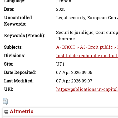
Language:
French
Date:
2025
Uncontrolled
Legal security, European Co
Keywords:
Sécurité juridique, Cour euro
Keywords (French):
l'homme
Subjects:
A- DROIT > A3- Droit public > 
Divisions:
Institut de recherche en droi
Site:
UT1
Date Deposited:
07 Apr 2026 09:06
Last Modified:
07 Apr 2026 09:07
URI:
https://publications.ut-capito
Altmetric