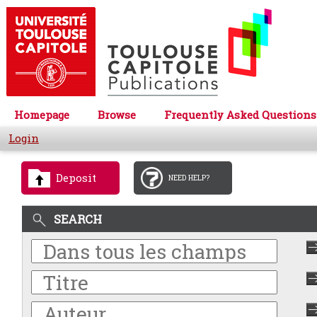
Homepage
Browse
Frequently Asked Questions
Login
Deposit
NEED HELP?
SEARCH