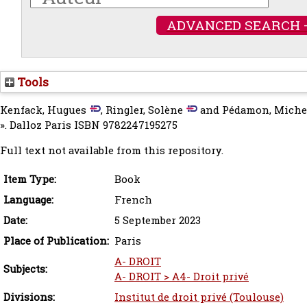
ADVANCED SEARCH 
Tools
Kenfack, Hugues
,
Ringler, Solène
and
Pédamon, Miche
». Dalloz Paris ISBN 9782247195275
Full text not available from this repository.
Item Type:
Book
Language:
French
Date:
5 September 2023
Place of Publication:
Paris
A- DROIT
Subjects:
A- DROIT > A4- Droit privé
Divisions:
Institut de droit privé (Toulouse)