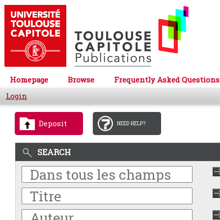
Homepage
Browse
Frequently Asked Questions
Login
Deposit
NEED HELP?
SEARCH