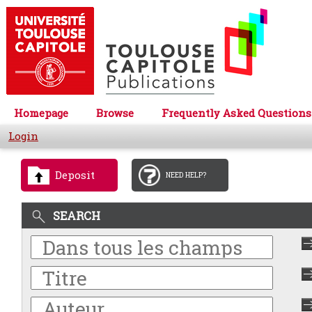
Homepage
Browse
Frequently Asked Questions
Login
Deposit
NEED HELP?
SEARCH