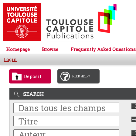
Homepage
Browse
Frequently Asked Questions
Login
Deposit
NEED HELP?
SEARCH