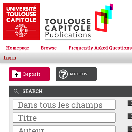
Homepage
Browse
Frequently Asked Questions
Login
Deposit
NEED HELP?
SEARCH