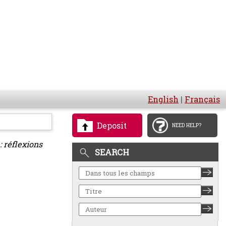
English
|
Français
Deposit
NEED HELP?
: réflexions
SEARCH