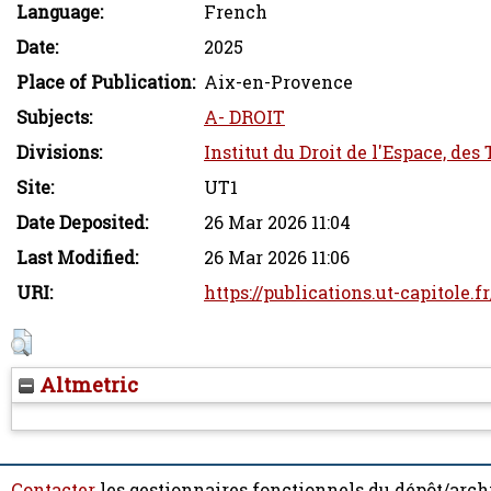
Language:
French
Date:
2025
Place of Publication:
Aix-en-Provence
Subjects:
A- DROIT
Divisions:
Institut du Droit de l'Espace, des
Site:
UT1
Date Deposited:
26 Mar 2026 11:04
Last Modified:
26 Mar 2026 11:06
URI:
https://publications.ut-capitole.f
Altmetric
Contacter
les gestionnaires fonctionnels du dépôt/arch