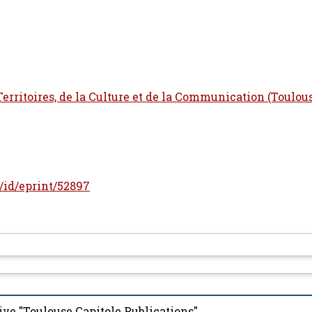
 Territoires, de la Culture et de la Communication (Toulou
r/id/eprint/52897
ive "Toulouse Capitole Publications"