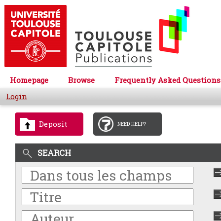
Homepage
Browse
Frequently Asked Questions
Login
Deposit
NEED HELP?
SEARCH