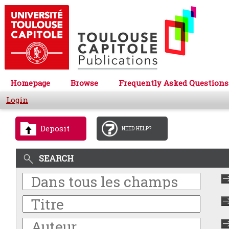
Homepage
Browse
Frequently Asked Questions
Login
Deposit
NEED HELP?
SEARCH