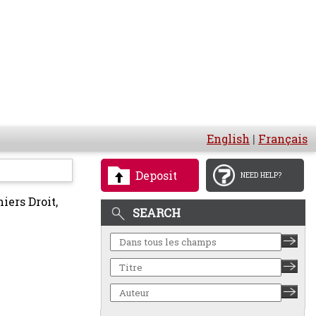
English
|
Français
Deposit
NEED HELP?
iers Droit,
SEARCH