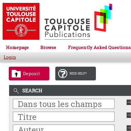
Homepage
Browse
Frequently Asked Questions
Login
Deposit
NEED HELP?
SEARCH