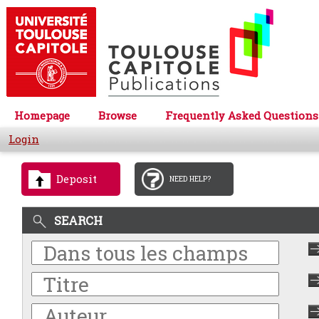
Homepage
Browse
Frequently Asked Questions
Login
Deposit
NEED HELP?
SEARCH