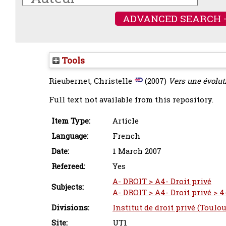
ADVANCED SEARCH 
Tools
Rieubernet, Christelle
(2007)
Vers une évoluti
Full text not available from this repository.
Item Type:
Article
Language:
French
Date:
1 March 2007
Refereed:
Yes
A- DROIT > A4- Droit privé
Subjects:
A- DROIT > A4- Droit privé > 4-
Divisions:
Institut de droit privé (Toulo
Site:
UT1