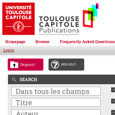
Homepage
Browse
Frequently Asked Questions
Login
Deposit
NEED HELP?
SEARCH