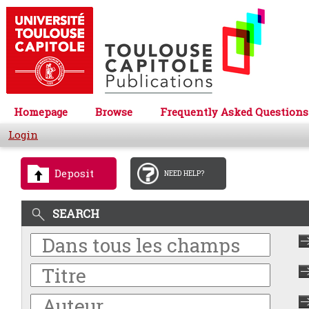
Homepage
Browse
Frequently Asked Questions
Login
Deposit
NEED HELP?
SEARCH