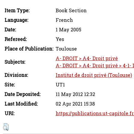
Item Type:
Book Section
Language:
French
Date:
1 May 2005
Refereed:
Yes
Place of Publication:
Toulouse
A- DROIT > A4- Droit privé
Subjects:
A- DROIT > A4- Droit privé > 4-1- 
Divisions:
Institut de droit privé (Toulouse)
Site:
UT1
Date Deposited:
11 May 2012 12:32
Last Modified:
02 Apr 2021 15:38
URI:
https://publications.ut-capitole.f