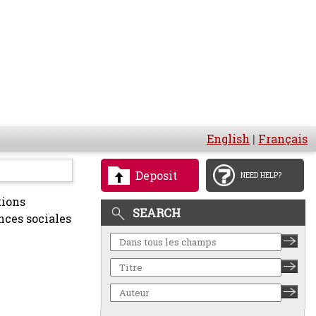
English
|
Français
Deposit
NEED HELP?
tions
SEARCH
nces sociales