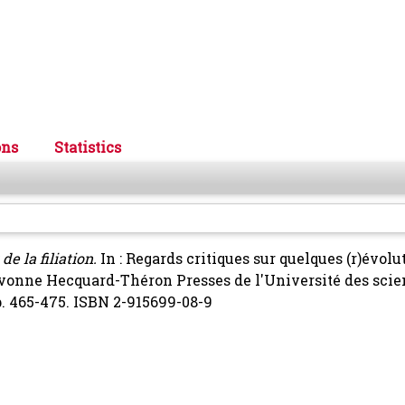
ons
Statistics
de la filiation.
In : Regards critiques sur quelques (r)évolu
ryvonne Hecquard-Théron Presses de l'Université des scie
pp. 465-475. ISBN 2-915699-08-9