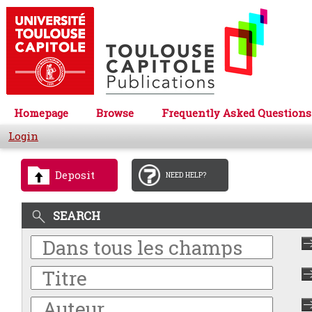
Homepage
Browse
Frequently Asked Questions
Login
Deposit
NEED HELP?
SEARCH