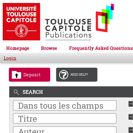
Homepage
Browse
Frequently Asked Questions
Login
Deposit
NEED HELP?
SEARCH