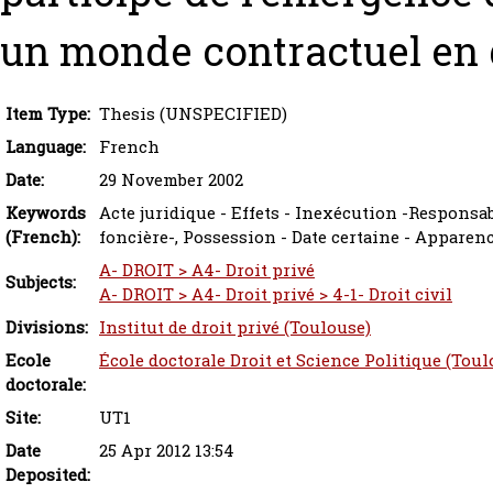
un monde contractuel en 
Item Type:
Thesis (UNSPECIFIED)
Language:
French
Date:
29 November 2002
Keywords
Acte juridique - Effets - Inexécution -Responsabi
(French):
foncière-, Possession - Date certaine - Apparen
A- DROIT > A4- Droit privé
Subjects:
A- DROIT > A4- Droit privé > 4-1- Droit civil
Divisions:
Institut de droit privé (Toulouse)
Ecole
École doctorale Droit et Science Politique (Toul
doctorale:
Site:
UT1
Date
25 Apr 2012 13:54
Deposited: