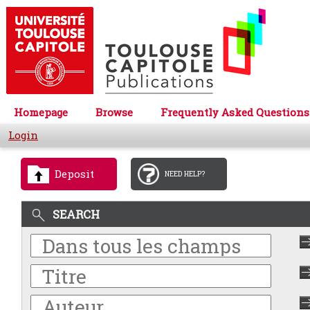
Homepage
Browse
Frequently Asked Questions
Login
Deposit
NEED HELP?
SEARCH