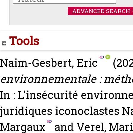
ADVANCED SEARCH 
Tools
Naim-Gesbert, Eric
(20
environnementale : métho
In : L'insécurité environn
juridiques iconoclastes
Na
Margaux
and
Verel, Mar