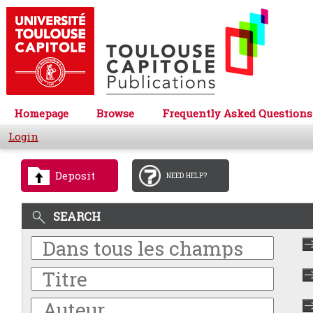
Homepage
Browse
Frequently Asked Questions
Login
Deposit
NEED HELP?
SEARCH