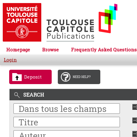
Homepage
Browse
Frequently Asked Questions
Login
Deposit
NEED HELP?
SEARCH