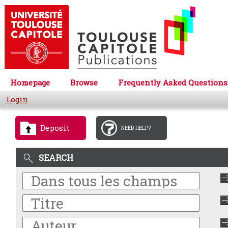
Homepage
Browse
Frequently Asked Questions
Login
Deposit
NEED HELP?
SEARCH