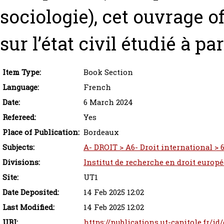
sociologie), cet ouvrage o
sur l’état civil étudié à pa
Item Type:
Book Section
Language:
French
Date:
6 March 2024
Refereed:
Yes
Place of Publication:
Bordeaux
Subjects:
A- DROIT > A6- Droit international > 6
Divisions:
Institut de recherche en droit europ
Site:
UT1
Date Deposited:
14 Feb 2025 12:02
Last Modified:
14 Feb 2025 12:02
URI:
https://publications.ut-capitole.fr/id