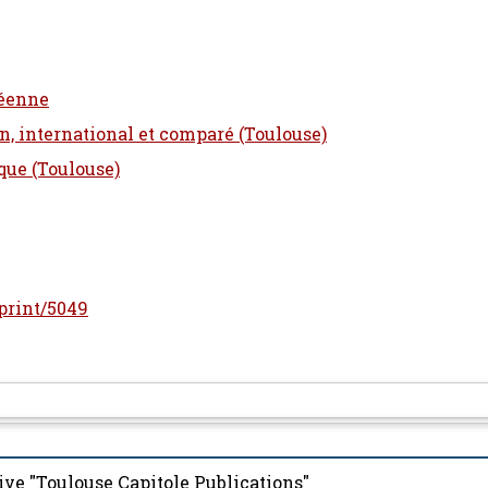
péenne
n, international et comparé (Toulouse)
ique (Toulouse)
eprint/5049
ive "Toulouse Capitole Publications"