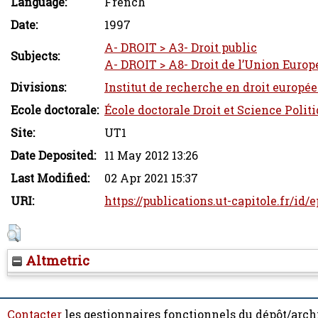
Language:
French
Date:
1997
A- DROIT > A3- Droit public
Subjects:
A- DROIT > A8- Droit de l’Union Euro
Divisions:
Institut de recherche en droit europée
Ecole doctorale:
École doctorale Droit et Science Polit
Site:
UT1
Date Deposited:
11 May 2012 13:26
Last Modified:
02 Apr 2021 15:37
URI:
https://publications.ut-capitole.fr/id/
Altmetric
Contacter
les gestionnaires fonctionnels du dépôt/arch