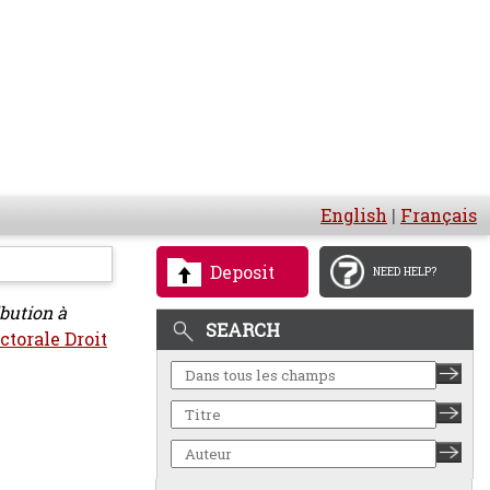
English
|
Français
Deposit
NEED HELP?
bution à
SEARCH
ctorale Droit