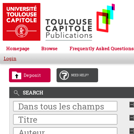
Homepage
Browse
Frequently Asked Questions
Login
Deposit
NEED HELP?
SEARCH