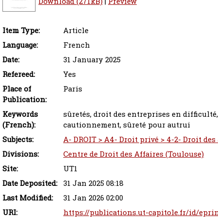
Download (271kB)
|
Preview
Item Type:
Article
Language:
French
Date:
31 January 2025
Refereed:
Yes
Place of
Paris
Publication:
Keywords
sûretés, droit des entreprises en difficul
(French):
cautionnement, sûreté pour autrui
Subjects:
A- DROIT > A4- Droit privé > 4-2- Droit des
Divisions:
Centre de Droit des Affaires (Toulouse)
Site:
UT1
Date Deposited:
31 Jan 2025 08:18
Last Modified:
31 Jan 2026 02:00
URI:
https://publications.ut-capitole.fr/id/epri