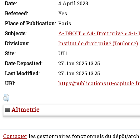
Date:
4 April 2023
Refereed:
Yes
Place of Publication:
Paris
Subjects:
A- DROIT > A4- Droit privé > 4-1- 
Divisions:
Institut de droit privé (Toulouse)
Site:
UT1
Date Deposited:
27 Jan 2025 13:25
Last Modified:
27 Jan 2025 13:25
URI:
https://publications.ut-capitole.f
Altmetric
Contacter
les gestionnaires fonctionnels du dépôt/arch