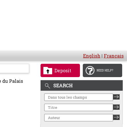
English
|
Français
Deposit
NEED HELP?
e du Palais
SEARCH