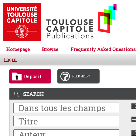
Homepage
Browse
Frequently Asked Questions
Login
Deposit
NEED HELP?
SEARCH