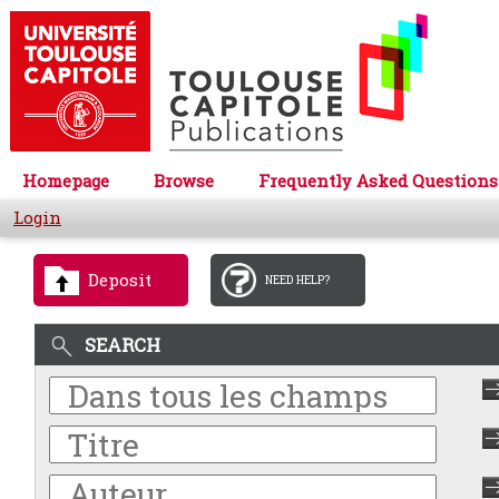
Homepage
Browse
Frequently Asked Questions
Login
Deposit
NEED HELP?
SEARCH