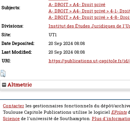
A- DROIT > A4- Droit privé
Subjects:
A- DROIT > A4- Droit privé > 4-1- Droit
A- DROIT > A4- Droit privé > 4-8- Dro
Divisions:
Institut des Études Juridiques de l'U
Site:
UT1
Date Deposited:
20 Sep 2024 08:08
Last Modified:
20 Sep 2024 08:08
URI:
https://publications.ut-capitole.fr/id
Altmetric
Contacter
les gestionnaires fonctionnels du dépôt/archive
Toulouse Capitole Publications utilise le logiciel
EPrints
d
Science
de l'université de Southampton.
Plus d'informatio