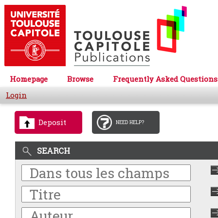
Homepage
Browse
Frequently Asked Questions
Login
Deposit
NEED HELP?
SEARCH