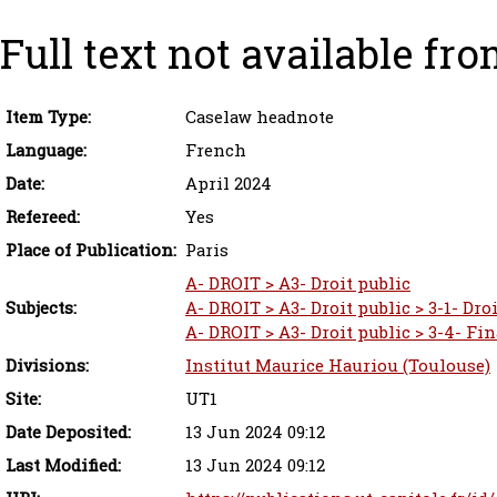
Full text not available fro
Item Type:
Caselaw headnote
Language:
French
Date:
April 2024
Refereed:
Yes
Place of Publication:
Paris
A- DROIT > A3- Droit public
Subjects:
A- DROIT > A3- Droit public > 3-1- Dro
A- DROIT > A3- Droit public > 3-4- Fi
Divisions:
Institut Maurice Hauriou (Toulouse)
Site:
UT1
Date Deposited:
13 Jun 2024 09:12
Last Modified:
13 Jun 2024 09:12