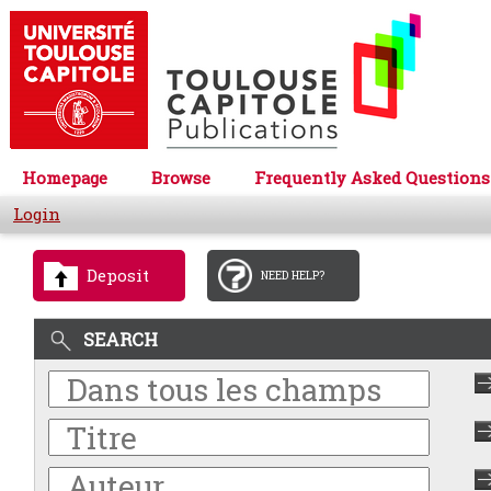
Homepage
Browse
Frequently Asked Questions
Login
Deposit
NEED HELP?
SEARCH