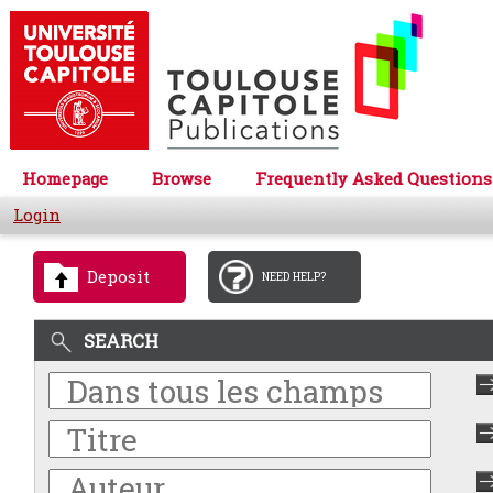
Homepage
Browse
Frequently Asked Questions
Login
Deposit
NEED HELP?
SEARCH