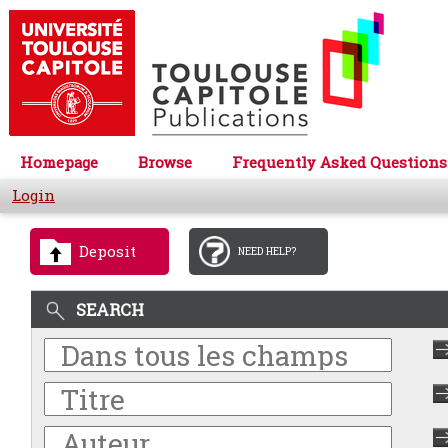
Homepage
Browse
Frequently Asked Questions
Login
Deposit
NEED HELP?
SEARCH