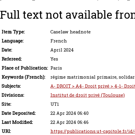
Full text not available fro
Item Type:
Caselaw headnote
Language:
French
Date:
April 2024
Refereed:
Yes
Place of Publication:
Paris
Keywords (French):
régime matrimonial primaire, solidari
Subjects:
A- DROIT > A4- Droit privé > 4-1- Droit
Divisions:
Institut de droit privé (Toulouse)
Site:
UT1
Date Deposited:
22 Apr 2024 06:40
Last Modified:
22 Apr 2024 06:46
URI:
https://publications.ut-capitole.fr/id