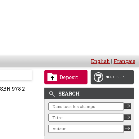
English
|
Français
Deposit
NEED HELP?
ISBN 978 2
SEARCH