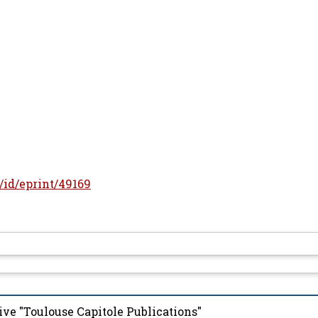
r/id/eprint/49169
ive "Toulouse Capitole Publications"