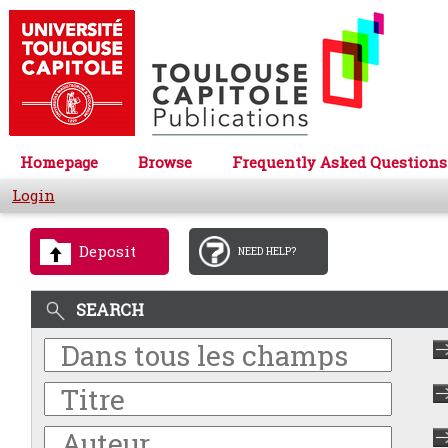
Homepage
Browse
Frequently Asked Questions
Login
Deposit
NEED HELP?
SEARCH