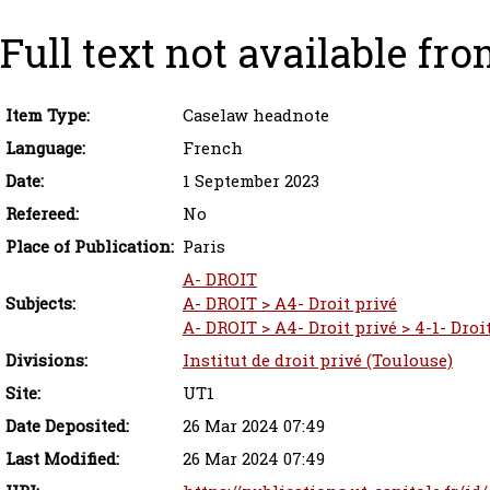
Full text not available fro
Item Type:
Caselaw headnote
Language:
French
Date:
1 September 2023
Refereed:
No
Place of Publication:
Paris
A- DROIT
Subjects:
A- DROIT > A4- Droit privé
A- DROIT > A4- Droit privé > 4-1- Droit
Divisions:
Institut de droit privé (Toulouse)
Site:
UT1
Date Deposited:
26 Mar 2024 07:49
Last Modified:
26 Mar 2024 07:49