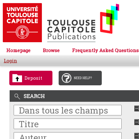
Homepage
Browse
Frequently Asked Questions
Login
Deposit
NEED HELP?
SEARCH