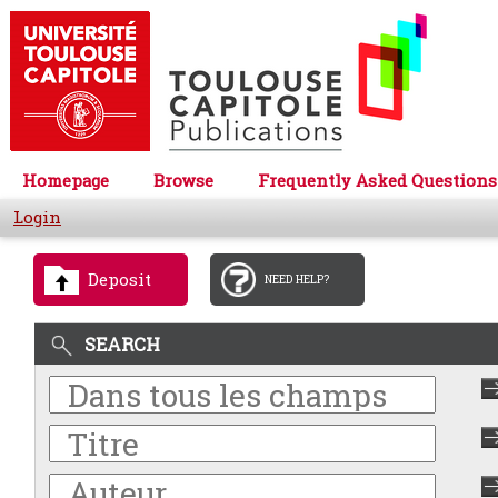
Homepage
Browse
Frequently Asked Questions
Login
Deposit
NEED HELP?
SEARCH