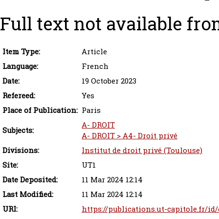
Full text not available fro
Item Type:
Article
Language:
French
Date:
19 October 2023
Refereed:
Yes
Place of Publication:
Paris
A- DROIT
Subjects:
A- DROIT > A4- Droit privé
Divisions:
Institut de droit privé (Toulouse)
Site:
UT1
Date Deposited:
11 Mar 2024 12:14
Last Modified:
11 Mar 2024 12:14
URI:
https://publications.ut-capitole.fr/i