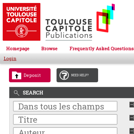
Homepage
Browse
Frequently Asked Questions
Login
Deposit
NEED HELP?
SEARCH