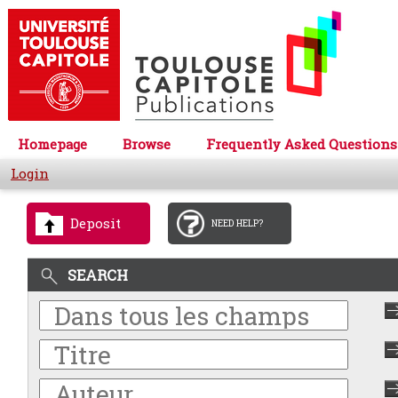
Homepage
Browse
Frequently Asked Questions
Login
Deposit
NEED HELP?
SEARCH