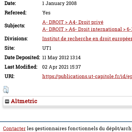
Date:
1 January 2008
Refereed:
Yes
A- DROIT > A4- Droit privé
Subjects:
A- DROIT > A6- Droit international > 6-
Divisions:
Institut de recherche en droit europée
Site:
UT1
Date Deposited:
11 May 2012 13:14
Last Modified:
02 Apr 2021 15:37
URI:
https://publications.ut-capitole.fr/id/
Altmetric
Contacter
les gestionnaires fonctionnels du dépôt/arch