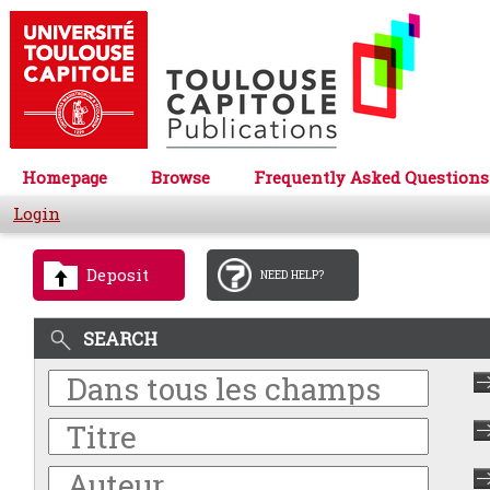
Homepage
Browse
Frequently Asked Questions
Login
Deposit
NEED HELP?
SEARCH