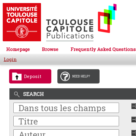
Homepage
Browse
Frequently Asked Questions
Login
Deposit
NEED HELP?
SEARCH