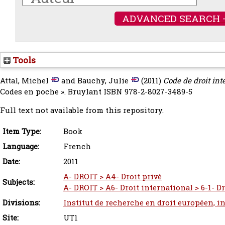
ADVANCED SEARCH 
Tools
Attal, Michel
and
Bauchy, Julie
(2011)
Code de droit int
Codes en poche ». Bruylant ISBN 978-2-8027-3489-5
Full text not available from this repository.
Item Type:
Book
Language:
French
Date:
2011
A- DROIT > A4- Droit privé
Subjects:
A- DROIT > A6- Droit international > 6-1- D
Divisions:
Institut de recherche en droit européen, i
Site:
UT1