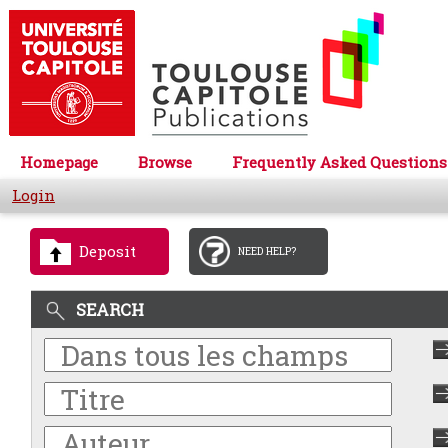
Homepage
Browse
Frequently Asked Questions
Login
Deposit
NEED HELP?
SEARCH