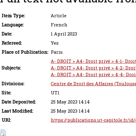
Item Type:
Article
Language:
French
Date:
1 April 2023
Refereed:
Yes
Place of Publication:
Paris.
A- DROIT > A4- Droit privé > 4-1- Droit
Subjects:
A- DROIT > A4- Droit privé > 4-2- Droi
A- DROIT > A4- Droit privé > 4-4- Droit
Divisions:
Centre de Droit des Affaires (Toulous
Site:
UT1
Date Deposited:
25 May 2023 14:14
Last Modified:
25 May 2023 14:14
URI:
https://publications.ut-capitole.fr/id