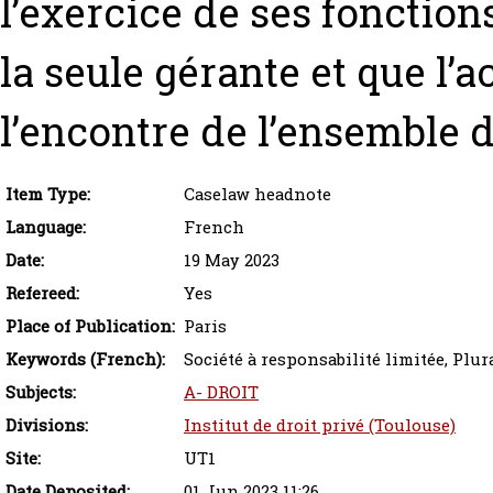
l’exercice de ses fonctions
la seule gérante et que l’a
l’encontre de l’ensemble 
Item Type:
Caselaw headnote
Language:
French
Date:
19 May 2023
Refereed:
Yes
Place of Publication:
Paris
Keywords (French):
Société à responsabilité limitée, Plur
Subjects:
A- DROIT
Divisions:
Institut de droit privé (Toulouse)
Site:
UT1
Date Deposited:
01 Jun 2023 11:26