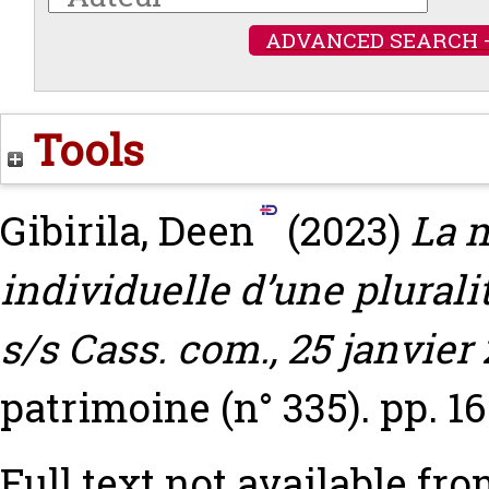
ADVANCED SEARCH 
Tools
Gibirila, Deen
(2023)
La m
individuelle d’une plural
s/s Cass. com., 25 janvier 
patrimoine (n° 335). pp. 16
Full text not available fro