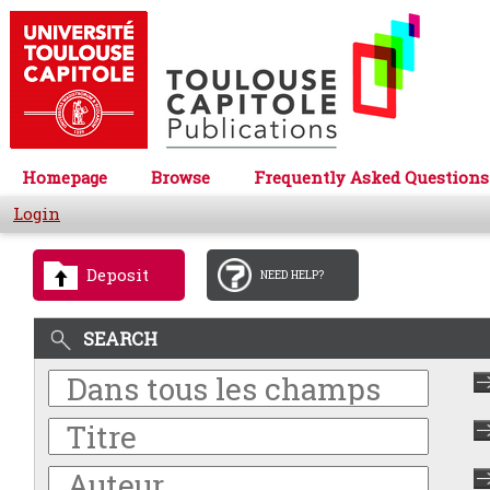
Homepage
Browse
Frequently Asked Questions
Login
Deposit
NEED HELP?
SEARCH